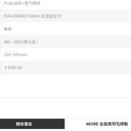
PU合成革+透气网布
EVA+ENERGYMAX+尼龙稳定片
橡胶
AM（亮白/卷云蓝）
220-265mm
￥698.00
猜你喜欢
MORE 全面类羽毛球鞋