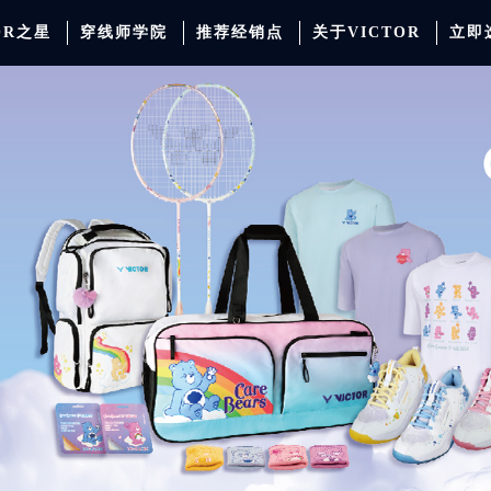
OR之星
穿线师学院
推荐经销点
关于VICTOR
立即
动服饰
羽毛球
运动防护
场地器材
配件
胜利少年系列
系