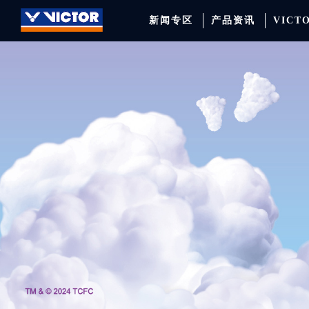
新闻专区
产品资讯
VICT
品牌资讯
羽毛球拍
签约球员
穿线师档案
天猫旗舰店
产品资讯
羽毛球鞋
专业球队
学院新闻
京东旗舰店
赛事聚焦
运动包
品牌代言人
运