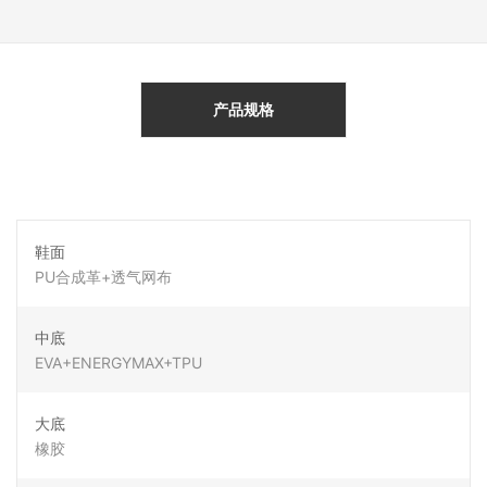
产品规格
鞋面
PU合成革+透气网布
中底
EVA+ENERGYMAX+TPU
大底
橡胶