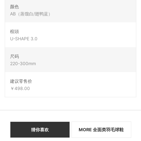
颜色
AB（蒸馏白/翅鸭蓝）
楦頭
U-SHAPE 3.0
尺码
220-300mm
建议零售价
￥498.00
猜你喜欢
MORE 全面类羽毛球鞋