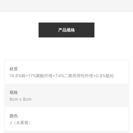
产品规格
材质
74.8%棉+17%聚酯纤维+7.4%二烯类弹性纤维+0.8%氨纶
规格
8cm x 8cm
颜色
J（水雾紫）