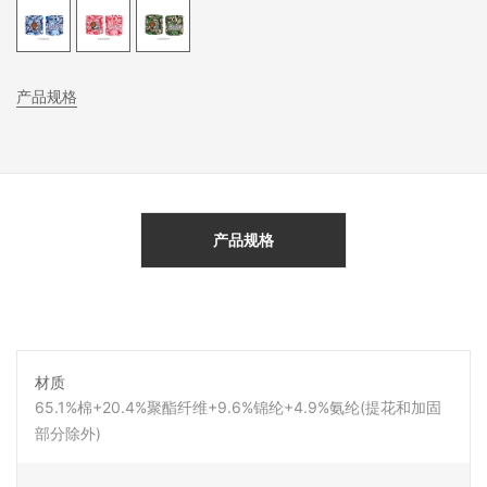
产品规格
产品规格
材质
65.1%棉+20.4%聚酯纤维+9.6%锦纶+4.9%氨纶(提花和加固
部分除外)