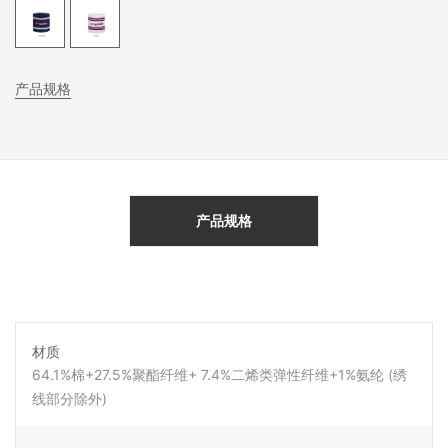
产品规格
产品规格
材质
64.1%棉+27.5%聚酯纤维+ 7.4%二烯类弹性纤维+1%氨纶 (绣
线部分除外)