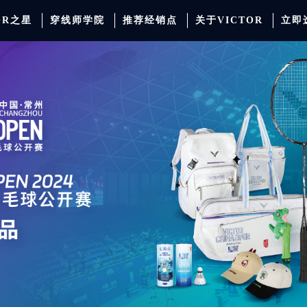
OR之星
穿线师学院
推荐经销点
关于VICTOR
立即
动服饰
羽毛球
运动防护
场地器材
配件
胜利少年系列
系