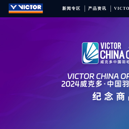
新闻专区
产品资讯
VICT
品牌资讯
羽毛球拍
签约球员
穿线师档案
天猫旗舰店
产品资讯
羽毛球鞋
专业球队
学院新闻
京东旗舰店
赛事聚焦
运动包
品牌代言人
运