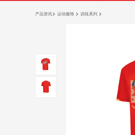
产品资讯
运动服饰
训练系列