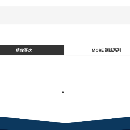
猜你喜欢
MORE 训练系列
1