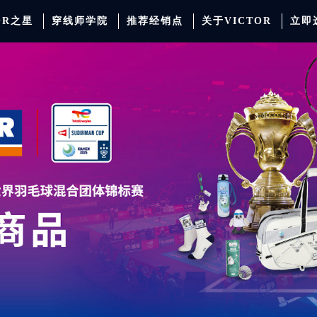
OR之星
穿线师学院
推荐经销点
关于VICTOR
立即
动服饰
羽毛球
运动防护
场地器材
配件
胜利少年系列
系