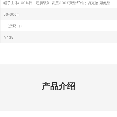
帽子主体:100%棉；翅膀装饰:表层:100%聚酯纤维；填充物:聚氨酯
56-60cm
L（蛋奶白）
￥138
产品介绍