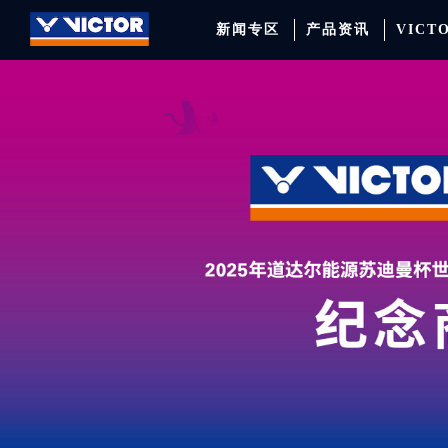
新闻专区
产品资讯
VICT
品牌资讯
羽毛球拍
签约球员
穿线师档案
天猫旗舰店
产品资讯
羽毛球鞋
专业球队
学院新闻
京东旗舰店
赛事聚焦
运动包
品牌代言人
运