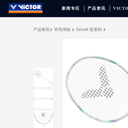
新闻专区
产品资讯
VICT
产品资讯
羽毛球拍
DriveX 驭系列
品牌资讯
羽毛球拍
签约球员
穿线师档案
天猫旗舰店
产品资讯
羽毛球鞋
专业球队
学院新闻
京东旗舰店
赛事聚焦
运动包
品牌代言人
运