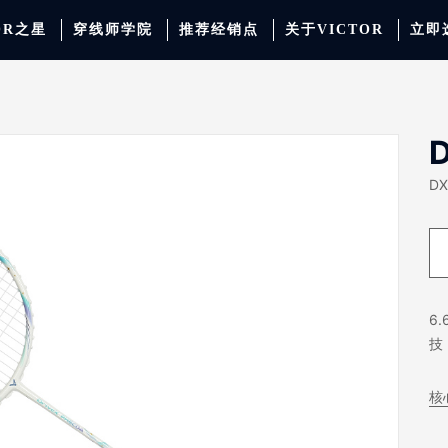
OR之星
穿线师学院
推荐经销点
关于VICTOR
立即
动服饰
羽毛球
运动防护
场地器材
配件
胜利少年系列
系
DX
6
技
核