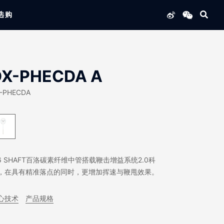
选购
列产品
DX-PHECDA A
-PHECDA
.6 SHAFT百洛碳素纤维中管搭载鞭击增益系统2.0科
，在具有精准落点的同时，更增加挥速与鞭甩效果。
心技术
产品规格