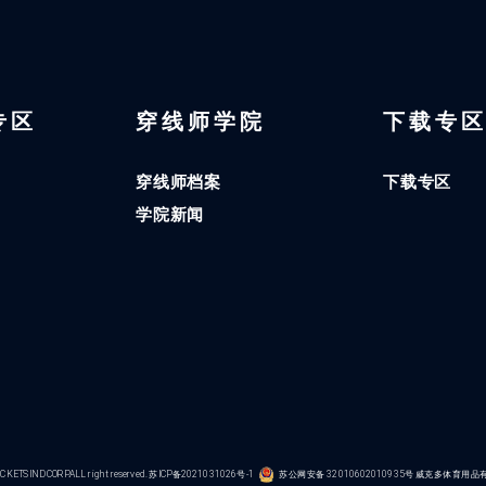
 专区
穿线师学院
下载专
穿线师档案
下载专区
学院新闻
KETS IND CORP.ALL right reserved.
苏ICP备2021031026号-1
苏公网安备 32010602010935号
威克多体育用品