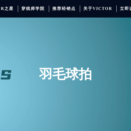
OR之星
穿线师学院
推荐经销点
关于VICTOR
立即
动服饰
羽毛球
运动防护
场地器材
配件
胜利少年系列
系
羽毛球拍