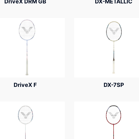
DriveX DRM GB
DX-METALLIC
DriveX F
DX-7SP