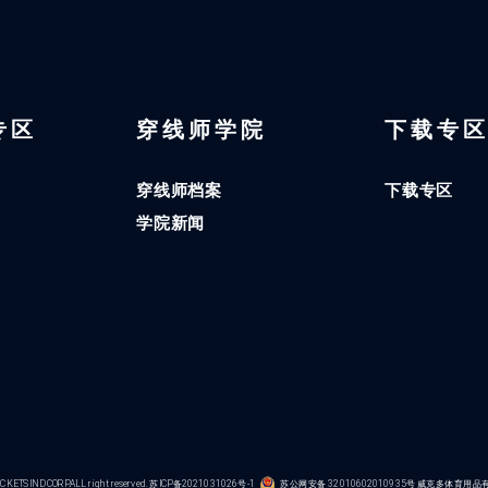
 专区
穿线师学院
下载专
穿线师档案
下载专区
学院新闻
KETS IND CORP.ALL right reserved.
苏ICP备2021031026号-1
苏公网安备 32010602010935号
威克多体育用品