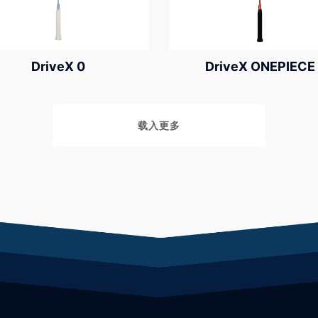
DriveX 0
DriveX ONEPIECE
载入更多