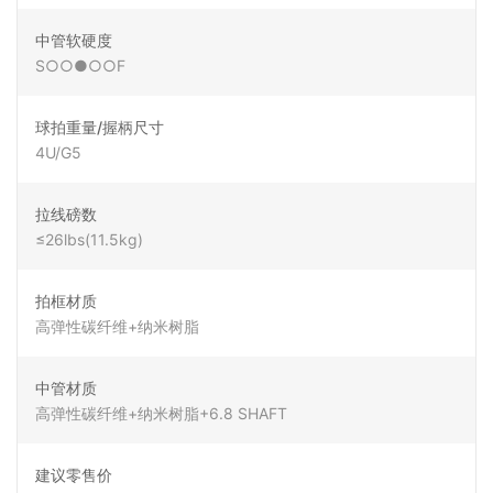
中管软硬度
S○○●○○F
球拍重量/握柄尺寸
4U/G5
拉线磅数
≤26lbs(11.5kg)
拍框材质
高弹性碳纤维+纳米树脂
中管材质
高弹性碳纤维+纳米树脂+6.8 SHAFT
建议零售价