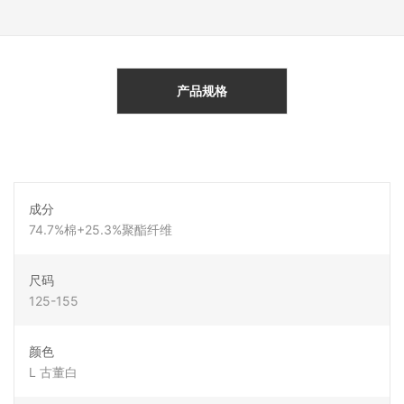
产品规格
成分
74.7%棉+25.3%聚酯纤维
尺码
125-155
颜色
L 古董白