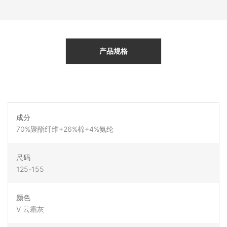
产品规格
成分
70%聚酯纤维+26%棉+4%氨纶
尺码
125-155
颜色
V 云霜灰