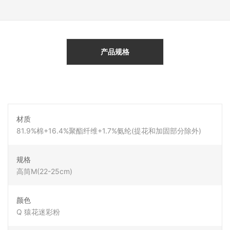
产品规格
材质
81.9%棉+16.4%聚酯纤维+1.7%氨纶(提花和加固部分除外)
规格
高筒M(22-25cm)
颜色
Q 猿花迷彩粉