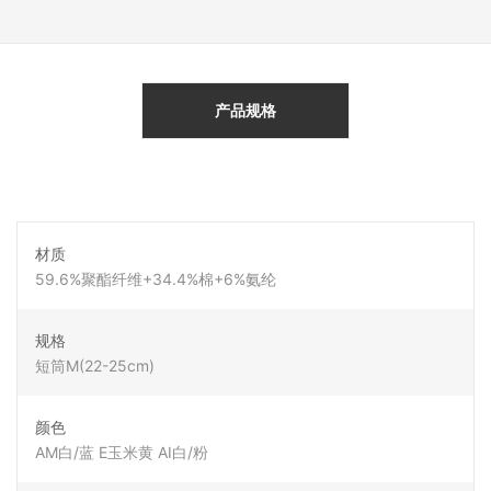
产品规格
材质
59.6%聚酯纤维+34.4%棉+6%氨纶
规格
短筒M(22-25cm)
颜色
AM白/蓝 E玉米黄 AI白/粉