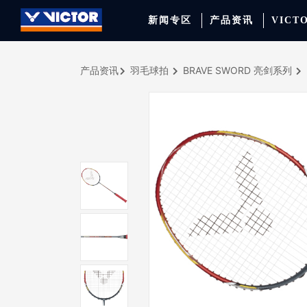
新闻专区
产品资讯
VICT
产品资讯
羽毛球拍
BRAVE SWORD 亮剑系列
品牌资讯
羽毛球拍
签约球员
穿线师档案
天猫旗舰店
产品资讯
羽毛球鞋
专业球队
学院新闻
京东旗舰店
赛事聚焦
运动包
品牌代言人
运