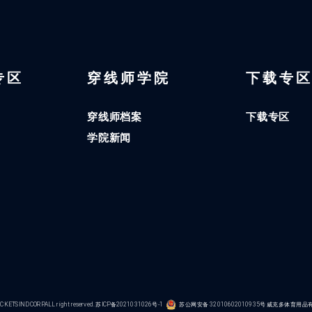
 专区
穿线师学院
下载专
穿线师档案
下载专区
学院新闻
KETS IND CORP.ALL right reserved.
苏ICP备2021031026号-1
苏公网安备 32010602010935号
威克多体育用品