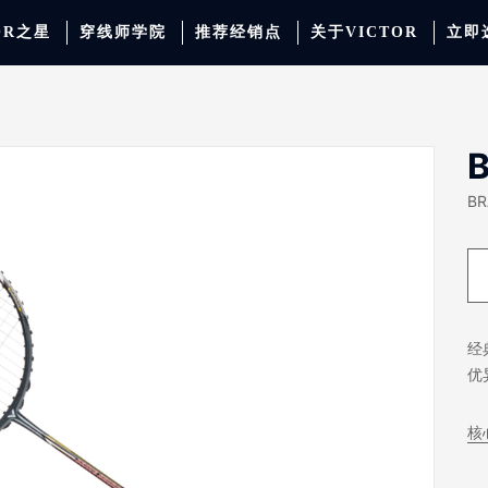
OR之星
穿线师学院
推荐经销点
关于VICTOR
立即
动服饰
羽毛球
运动防护
场地器材
配件
胜利少年系列
系
B
BR
经
优
核