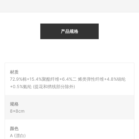
产品规格
材质
72.9%棉+15.4%聚酯纤维+6.4%二 烯类弹性纤维+4.8%锦纶
+0.5%氨纶 (提花和绣线部分除外)
规格
8x8cm
颜色
A (漂白)