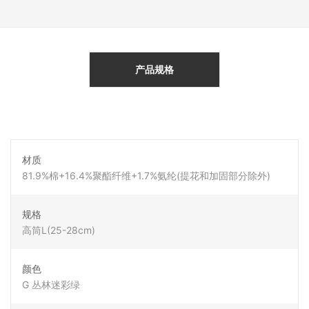
产品规格
材质
81.9%棉+16.4%聚酯纤维+1.7%氨纶(提花和加固部分除外)
规格
高筒L(25-28cm)
颜色
G 丛林迷彩绿