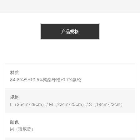
产品规格
材质
84.8%棉+13.5%聚酯纤维+1.7%氨纶
规格
L（25cm-28cm）/ M（22cm-25cm）/ S（19cm-22cm）
颜色
M（班尼蓝）