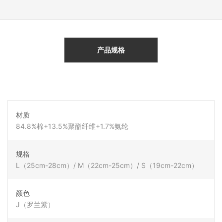
产品规格
材质
84.8%棉+13.5%聚酯纤维+1.7%氨纶
规格
L（25cm-28cm）/ M（22cm-25cm）/ S（19cm-22cm）
颜色
J（罗兰紫）